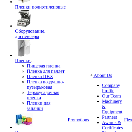
Пленки полиэтиленовые
Оборудование,
диспенсеры
Пленки
Пищевая пленка
Пленка для паллет
About Us
Пленка ПВХ
Пленка воздушно-
Company
пузырьковая
Profile
Термоусадочная
Our Team
пленка
Machinery
Пленки для
&
запайки
Equipment
Partners
Promotions
Flex
Awards &
Certificates