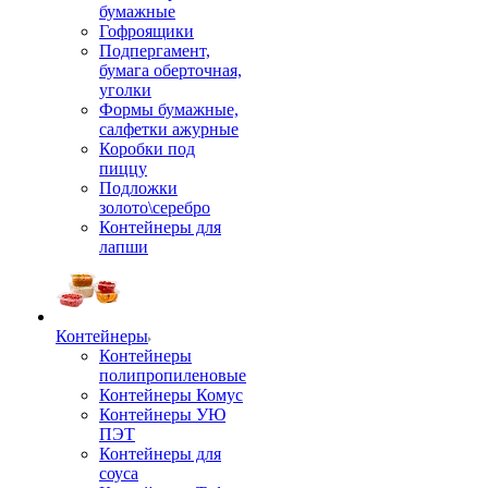
бумажные
Гофроящики
Подпергамент,
бумага оберточная,
уголки
Формы бумажные,
салфетки ажурные
Коробки под
пиццу
Подложки
золото\серебро
Контейнеры для
лапши
Контейнеры
Контейнеры
полипропиленовые
Контейнеры Комус
Контейнеры УЮ
ПЭТ
Контейнеры для
соуса