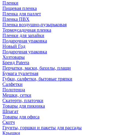
Пленки
Пищевая пленка
Пленка для паллет
Пленка ПВХ
Пленка воздушно-пузырьковая
Термоусадочная пленка
Пленки для запайки
Подарочная упаковка
Новый Год
Подарочная упаковка
Хозтовары
Бренд Paterra
Перчатки, маски, бахилы, плащи
Бумага туалетная
Губки, салфетки, бытовые тряпки
Салфетки
Полотенца
Мешки, сетки
Скатерти, платочки
Товары для пикника
Шпагат
Товары для офиса
Скотч
Грунты, горшки и пакеты для рассады
Крышки