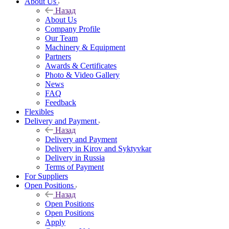
About Us
Назад
About Us
Company Profile
Our Team
Machinery & Equipment
Partners
Awards & Certificates
Photo & Video Gallery
News
FAQ
Feedback
Flexibles
Delivery and Payment
Назад
Delivery and Payment
Delivery in Kirov and Syktyvkar
Delivery in Russia
Terms of Payment
For Suppliers
Open Positions
Назад
Open Positions
Open Positions
Apply