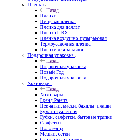
Пленки
Назад
Пленки
Пищевая пленка
Пленка для паллет
Пленка ПВХ
Пленка воздушно-пузырьковая
Термоусадочная пленка
Пленки для запайки
Подарочная упаковка
Назад
Подарочная упаковка
Новый Год
Подарочная упаковка
Хозтовары
Назад
Хозтовары
Бренд Paterra
Перчатки, маски, бахилы, плащи
Бумага туалетная
Губки, салфетки, бытовые тряпки
Салфетки
Полотенца
Мешки, сетки
Скатерти, платочки