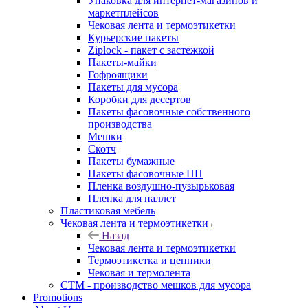
Упаковка для интернет-магазинов и
маркетплейсов
Чековая лента и термоэтикетки
Курьерские пакеты
Ziplock - пакет с застежкой
Пакеты-майки
Гофроящики
Пакеты для мусора
Коробки для десертов
Пакеты фасовочные собственного
производства
Мешки
Скотч
Пакеты бумажные
Пакеты фасовочные ПП
Пленка воздушно-пузырьковая
Пленка для паллет
Пластиковая мебель
Чековая лента и термоэтикетки
Назад
Чековая лента и термоэтикетки
Термоэтикетка и ценники
Чековая и термолента
СТМ - производство мешков для мусора
Promotions