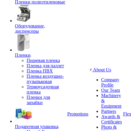
Пленки полиэтиленовые
Оборудование,
диспенсеры
Пленки
Пищевая пленка
Пленка для паллет
About Us
Пленка ПВХ
Пленка воздушно-
Company
пузырьковая
Profile
Термоусадочная
Our Team
пленка
Machinery
Пленки для
&
запайки
Equipment
Partners
Promotions
Flex
Awards &
Certificates
Подарочная упаковка
Photo &