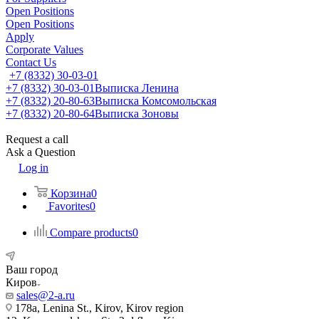
Open Positions
Open Positions
Apply
Corporate Values
Contact Us
+7 (8332) 30-03-01
+7 (8332) 30-03-01
Выписка Ленина
+7 (8332) 20-80-63
Выписка Комсомольская
+7 (8332) 20-80-64
Выписка Зоновы
Request a call
Ask a Question
Log in
Корзина
0
Favorites
0
Compare products
0
Ваш город
Киров
sales@2-a.ru
178a, Lenina St., Kirov, Kirov region