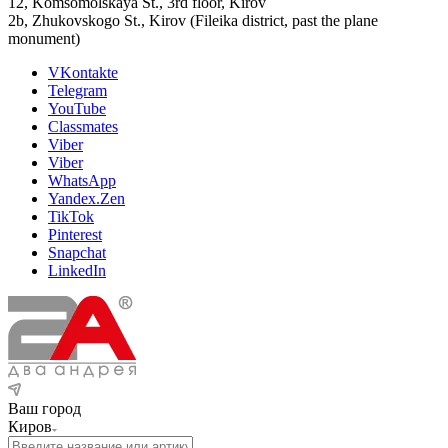
12, Komsomolskaya St., 3rd floor, Kirov
2b, Zhukovskogo St., Kirov (Fileika district, past the plane
monument)
VKontakte
Telegram
YouTube
Classmates
Viber
Viber
WhatsApp
Yandex.Zen
TikTok
Pinterest
Snapchat
LinkedIn
Ваш город
Киров