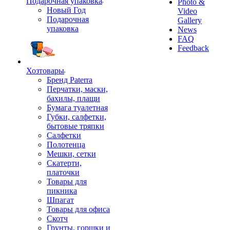
Подарочная упаковка
Photo &
Новый Год
Video
Подарочная
Gallery
упаковка
News
FAQ
Feedback
Хозтовары
Бренд Paterra
Перчатки, маски,
бахилы, плащи
Бумага туалетная
Губки, салфетки,
бытовые тряпки
Салфетки
Полотенца
Мешки, сетки
Скатерти,
платочки
Товары для
пикника
Шпагат
Товары для офиса
Скотч
Грунты, горшки и