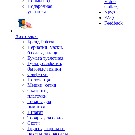
Новый Год
Video
Подарочная
Gallery
упаковка
News
FAQ
Feedback
Хозтовары
Бренд Paterra
Перчатки, маски,
бахилы, плащи
Бумага туалетная
Губки, салфетки,
бытовые тряпки
Салфетки
Полотенца
Мешки, сетки
Скатерти,
платочки
Товары для
пикника
Шпагат
Товары для офиса
Скотч
Грунты, горшки и
пакеты для рассады