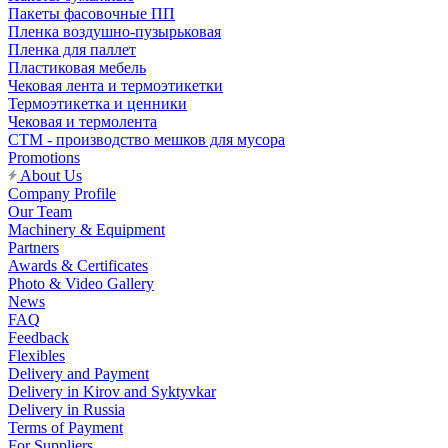
Пакеты фасовочные ПП
Пленка воздушно-пузырьковая
Пленка для паллет
Пластиковая мебель
Чековая лента и термоэтикетки
Термоэтикетка и ценники
Чековая и термолента
СТМ - производство мешков для мусора
Promotions
About Us
Company Profile
Our Team
Machinery & Equipment
Partners
Awards & Certificates
Photo & Video Gallery
News
FAQ
Feedback
Flexibles
Delivery and Payment
Delivery in Kirov and Syktyvkar
Delivery in Russia
Terms of Payment
For Suppliers