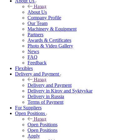
About Us
Назад
About Us
Company Profile
Our Team
Machinery & Equipment
Partners
Awards & Certificates
Photo & Video Gallery
News
FAQ
Feedback
Flexibles
Delivery and Payment
Назад
Delivery and Payment
Delivery in Kirov and Syktyvkar
Delivery in Russia
Terms of Payment
For Suppliers
Open Positions
Назад
Open Positions
Open Positions
Apply