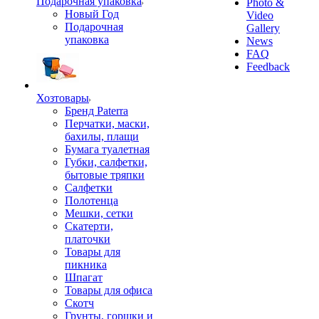
Подарочная упаковка
Photo &
Новый Год
Video
Подарочная
Gallery
упаковка
News
FAQ
Feedback
Хозтовары
Бренд Paterra
Перчатки, маски,
бахилы, плащи
Бумага туалетная
Губки, салфетки,
бытовые тряпки
Салфетки
Полотенца
Мешки, сетки
Скатерти,
платочки
Товары для
пикника
Шпагат
Товары для офиса
Скотч
Грунты, горшки и