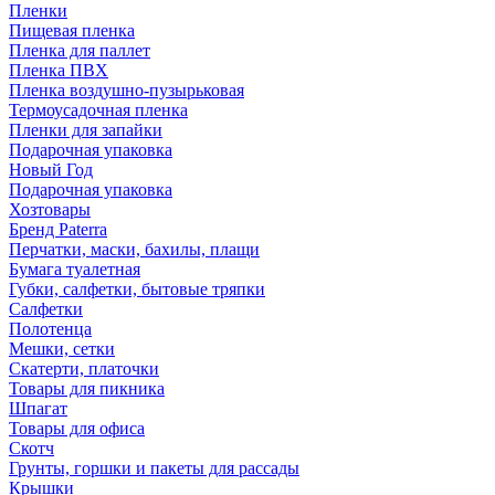
Пленки
Пищевая пленка
Пленка для паллет
Пленка ПВХ
Пленка воздушно-пузырьковая
Термоусадочная пленка
Пленки для запайки
Подарочная упаковка
Новый Год
Подарочная упаковка
Хозтовары
Бренд Paterra
Перчатки, маски, бахилы, плащи
Бумага туалетная
Губки, салфетки, бытовые тряпки
Салфетки
Полотенца
Мешки, сетки
Скатерти, платочки
Товары для пикника
Шпагат
Товары для офиса
Скотч
Грунты, горшки и пакеты для рассады
Крышки