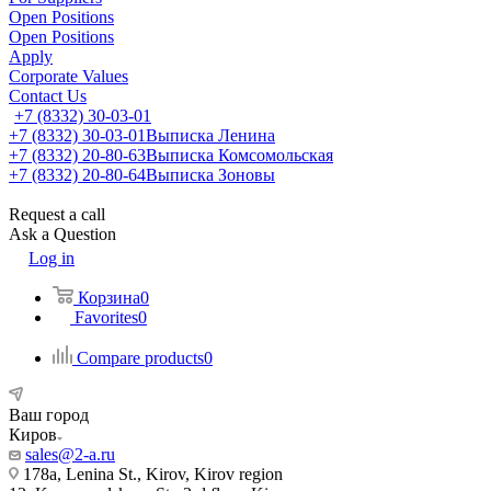
Open Positions
Open Positions
Apply
Corporate Values
Contact Us
+7 (8332) 30-03-01
+7 (8332) 30-03-01
Выписка Ленина
+7 (8332) 20-80-63
Выписка Комсомольская
+7 (8332) 20-80-64
Выписка Зоновы
Request a call
Ask a Question
Log in
Корзина
0
Favorites
0
Compare products
0
Ваш город
Киров
sales@2-a.ru
178a, Lenina St., Kirov, Kirov region