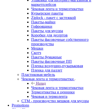
Упаковка для интернет-магазинов и
маркетплейсов
Чековая лента и термоэтикетки
Курьерские пакеты
Ziplock - пакет с застежкой
Пакеты-майки
Гофроящики
Пакеты для мусора
Коробки для десертов
Пакеты фасовочные собственного
производства
Мешки
Скотч
Пакеты бумажные
Пакеты фасовочные ПП
Пленка воздушно-пузырьковая
Пленка для паллет
Пластиковая мебель
Чековая лента и термоэтикетки
Назад
Чековая лента и термоэтикетки
Термоэтикетка и ценники
Чековая и термолента
СТМ - производство мешков для мусора
Promotions