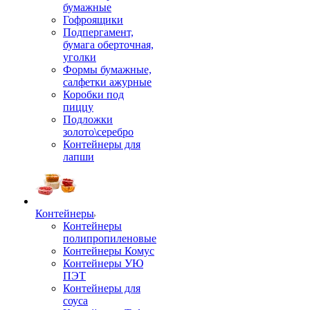
бумажные
Гофроящики
Подпергамент,
бумага оберточная,
уголки
Формы бумажные,
салфетки ажурные
Коробки под
пиццу
Подложки
золото\серебро
Контейнеры для
лапши
Контейнеры
Контейнеры
полипропиленовые
Контейнеры Комус
Контейнеры УЮ
ПЭТ
Контейнеры для
соуса