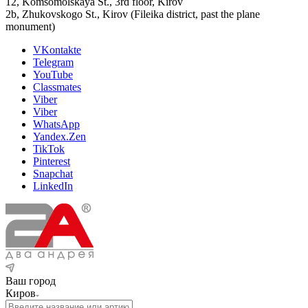
12, Komsomolskaya St., 3rd floor, Kirov
2b, Zhukovskogo St., Kirov (Fileika district, past the plane
monument)
VKontakte
Telegram
YouTube
Classmates
Viber
Viber
WhatsApp
Yandex.Zen
TikTok
Pinterest
Snapchat
LinkedIn
Ваш город
Киров