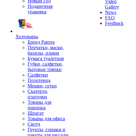
Новый Год
Video
Подарочная
Gallery
упаковка
News
FAQ
Feedback
Хозтовары
Бренд Paterra
Перчатки, маски,
бахилы, плащи
Бумага туалетная
Губки, салфетки,
бытовые тряпки
Салфетки
Полотенца
Мешки, сетки
Скатерти,
платочки
Товары для
пикника
Шпагат
Товары для офиса
Скотч
Грунты, горшки и
пакеты для рассады