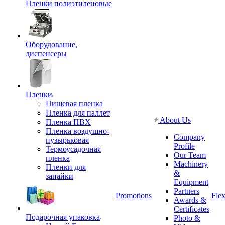
Пленки полиэтиленовые
Оборудование,
диспенсеры
Пленки
Пищевая пленка
Пленка для паллет
About Us
Пленка ПВХ
Пленка воздушно-
Company
пузырьковая
Profile
Термоусадочная
Our Team
пленка
Machinery
Пленки для
&
запайки
Equipment
Partners
Promotions
Flex
Awards &
Certificates
Подарочная упаковка
Photo &