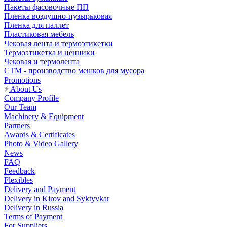
Пакеты фасовочные ПП
Пленка воздушно-пузырьковая
Пленка для паллет
Пластиковая мебель
Чековая лента и термоэтикетки
Термоэтикетка и ценники
Чековая и термолента
СТМ - производство мешков для мусора
Promotions
About Us
Company Profile
Our Team
Machinery & Equipment
Partners
Awards & Certificates
Photo & Video Gallery
News
FAQ
Feedback
Flexibles
Delivery and Payment
Delivery in Kirov and Syktyvkar
Delivery in Russia
Terms of Payment
For Suppliers