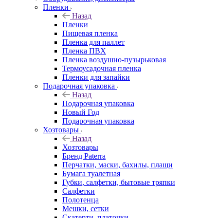
Пленки
Назад
Пленки
Пищевая пленка
Пленка для паллет
Пленка ПВХ
Пленка воздушно-пузырьковая
Термоусадочная пленка
Пленки для запайки
Подарочная упаковка
Назад
Подарочная упаковка
Новый Год
Подарочная упаковка
Хозтовары
Назад
Хозтовары
Бренд Paterra
Перчатки, маски, бахилы, плащи
Бумага туалетная
Губки, салфетки, бытовые тряпки
Салфетки
Полотенца
Мешки, сетки
Скатерти, платочки