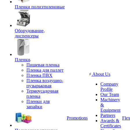
Пленки полиэтиленовые
Оборудование,
диспенсеры
Пленки
Пищевая пленка
Пленка для паллет
About Us
Пленка ПВХ
Пленка воздушно-
Company
пузырьковая
Profile
Термоусадочная
Our Team
пленка
Machinery
Пленки для
&
запайки
Equipment
Partners
Promotions
Flex
Awards &
Certificates